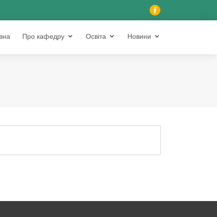
вна
Про кафедру
Освіта
Новини