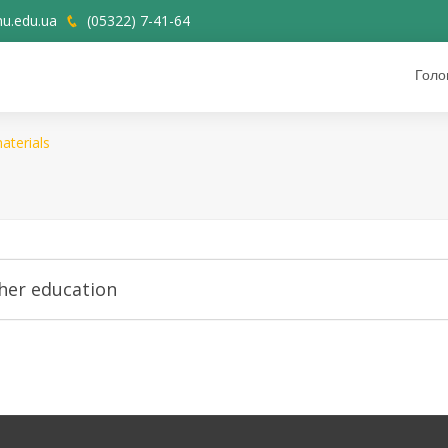
u.edu.ua
(05322) 7-41-64
Голо
aterials
gher education