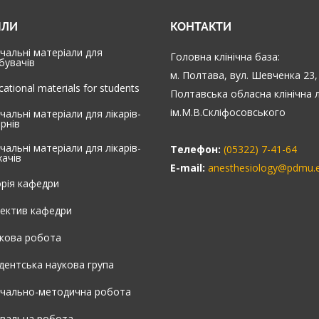
ІЛИ
КОНТАКТИ
чальні матеріали для
Головна клінічна база:
бувачів
м. Полтава, вул. Шевченка 23,
cational materials for students
Полтавська обласна клінічна 
ім.М.В.Скліфосовського
чальні матеріали для лікарів-
ернів
чальні матеріали для лікарів-
Телефон:
(05322) 7-41-64
хачів
E-mail:
anesthesiology@pdmu.
орія кафедри
ектив кафедри
кова робота
дентська наукова група
чально-методична робота
увальна робота