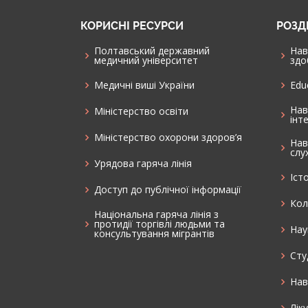
КОРИСНІ РЕСУРСИ
РОЗД
Полтавський державний
Нав
медичний університет
здо
Медичні виші України
Edu
Нав
Міністерство освіти
інт
Міністерство охорони здоров’я
Нав
слу
Урядова гаряча лінія
Іст
Доступ до публічної інформації
Кол
Національна гаряча лінія з
протидії торгівлі людьми та
Нау
консультування мiгрантiв
Cту
Нав
Лік