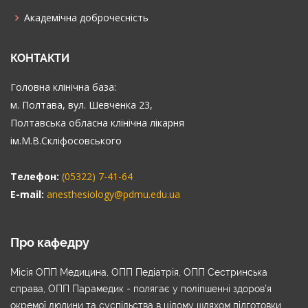
Академічна доброчесність
КОНТАКТИ
Головна клінічна база:
м. Полтава, вул. Шевченка 23,
Полтавська обласна клінічна лікарня
ім.М.В.Скліфосовського
Телефон:
(05322) 7-41-64
E-mail:
anesthesiology@pdmu.edu.ua
Про кафедру
Місія ОПП Медицина, ОПП Педіатрія, ОПП Сестринська
справа, ОПП Парамедик - полягає у поліпшенні здоров’я
окремої людини та суспільства в цілому шляхом підготовки