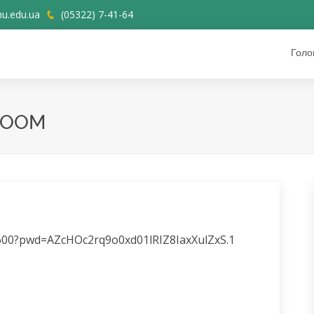
u.edu.ua
(05322) 7-41-64
Голо
 ZOOM
0600?pwd=AZcHOc2rq9o0xd01lRIZ8IaxXulZxS.1