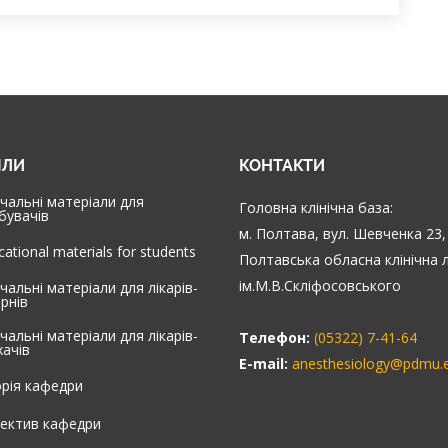
ІЛИ
КОНТАКТИ
чальні матеріали для
Головна клінічна база:
бувачів
м. Полтава, вул. Шевченка 23,
cational materials for students
Полтавська обласна клінічна 
ім.М.В.Скліфосовського
чальні матеріали для лікарів-
ернів
чальні матеріали для лікарів-
Телефон:
(05322) 7-41-64
хачів
E-mail:
anesthesiology@pdmu.
орія кафедри
ектив кафедри