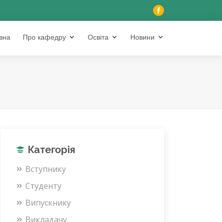
вна
Про кафедру
Освіта
Новини
Категорія
Вступнику
Студенту
Випускнику
Викладачу