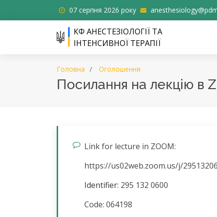
07 серпня 2026 року
anesthesiology@pdm
КФ АНЕСТЕЗІОЛОГІЇ ТА
ІНТЕНСИВНОЇ ТЕРАПІЇ
Головна
Оголошення
Посилання на лекцію в
Link for lecture in ZOOM:
https://us02web.zoom.us/j/295132
I
dentifier
:
295 132 0600
Code: 064198