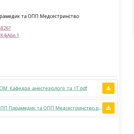
арамедик та ОПП Медсестринство
5826?
4jA6e.1
M_Кафедра_анестезіології_та_ІТ.pdf
Посилання для здобувачів ОПП Парамедик та ОПП Медсестринство.pdf