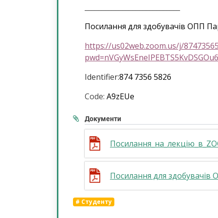
____________________________
Посилання для здобувачів ОПП П
https://us02web.zoom.us/j/8747356
pwd=nVGyWsEneIPEBTS5KvDSGOu6K
Identifier:
874 7356 5826
Code:
A9zEUe
Документи
Посилання_на_лекцію_в_ZOO
#
Студенту