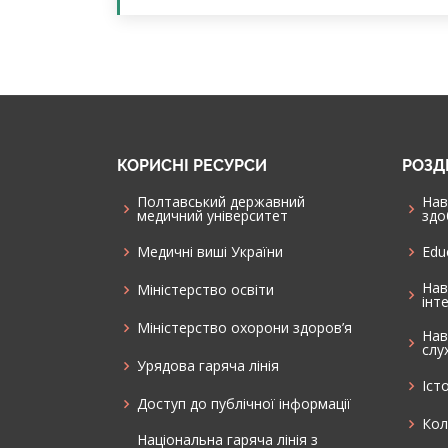
КОРИСНІ РЕСУРСИ
РОЗД
Полтавський державний
Нав
медичний університет
здо
Медичні виші України
Edu
Нав
Міністерство освіти
інт
Міністерство охорони здоров’я
Нав
слу
Урядова гаряча лінія
Іст
Доступ до публічної інформації
Кол
Національна гаряча лінія з