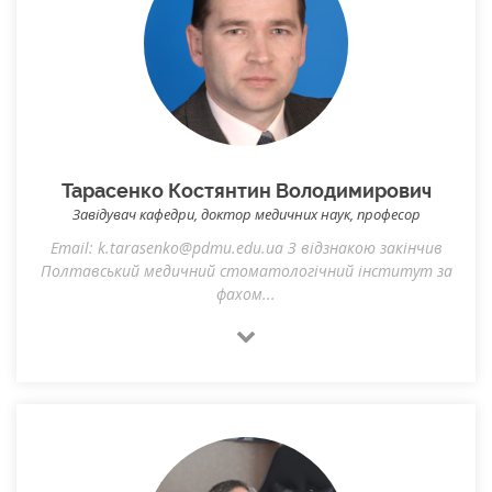
Тарасенко Костянтин Володимирович
Завідувач кафедри, доктор медичних наук, професор
Email: k.tarasenko@pdmu.edu.ua З відзнакою закінчив
Полтавський медичний стоматологічний інститут за
фахом...