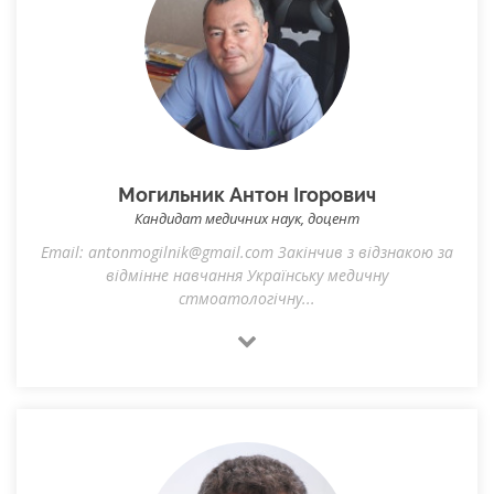
Могильник Антон Ігорович
Кандидат медичних наук, доцент
Email: antonmogilnik@gmail.com Закінчив з відзнакою за
відмінне навчання Українську медичну
стмоатологічну...